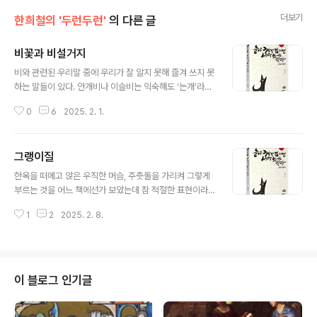
더보기
한희철의 '두런두런'
의 다른 글
비꽃과 비설거지
글 내용
비와 관련된 우리말 중에 우리가 잘 알지 못해 즐겨 쓰지 못
하는 말들이 있다. 안개비나 이슬비는 익숙해도 ‘는개’라는
말은 낯설지 싶다. 안개보다는 굵고 이슬비보다는 가는 비
0
6
2025. 2. 1.
를 는개라 불렀다. 채찍처럼 쏟아진다고 하여 ‘채찍비’도 있
었고, 빗방울의 발이 보이도록 굵게 내린다 하여 ‘발비’도
있었다. 좍좍 내 리다가 금세 그치는 비는 ‘웃비’, 한쪽으로
그랭이질
해가 나면서 내리는 비는 ‘해비’나 ‘여우비’, 겨우 먼지나 날
글 내용
리지 않을 정도로 내리는 비는 ‘먼지잼’이었다. 우리 조상들
한옥을 떠메고 앉은 우직한 머슴, 주춧돌을 가리켜 그렇게
은 이 세상에서 가장 좋은 냄새를 ‘석 달 가뭄 끝에 하늘에
부르는 것을 어느 책에선가 보았는데 참 적절한 표현이라
서 떨어지는 빗방울이 흙먼지를 적실 때 나는 냄새’ 라 했다
여겨진다. 집이 제대로 서려면 물론 기둥이 중요하지만 그
던데, 가뭄 끝에 내리는 비는 너무 고마워서 ‘단비’ 혹 은 ‘약
1
2
2025. 2. 8.
기둥을 떠받치는 주춧돌 역시 중요하다. 사람들은 기둥에
비’, ‘복비’라 부르기도 했다. ‘비그이’라는 말은 ..
는 눈길도 주고 그 우람함에 감탄을 하기도 하지만, 기둥을
떠받치고 있는 주춧돌은 별로 눈여겨보지 않는다. 어찌 생
각하면 서운할 것도 같은데 그러거나 말거나 자기에게 주
어진 역할을 묵묵히 감당하니, 주춧돌을 두고 우직한 머슴
이 블로그 인기글
이라 부른 것은 제격이다 싶다. 한옥을 지으며 기둥을 세울
땐 맨땅이 아닌 주춧돌 위에 세워 나무로 된 기둥이 비나 습