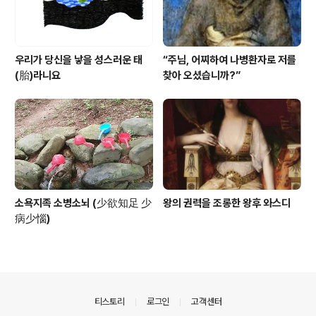
우리가 당신을 낳을 성스러운 태
“주님, 어찌하여 나병환자로 저를
(胎)라니요
찾아 오셨습니까?”
소욕지족 소병소뇌 (少欲知足 少
왕의 권력을 조롱한 왕후 와스디
病少惱)
의안내
티스토리
로그인
고객센터