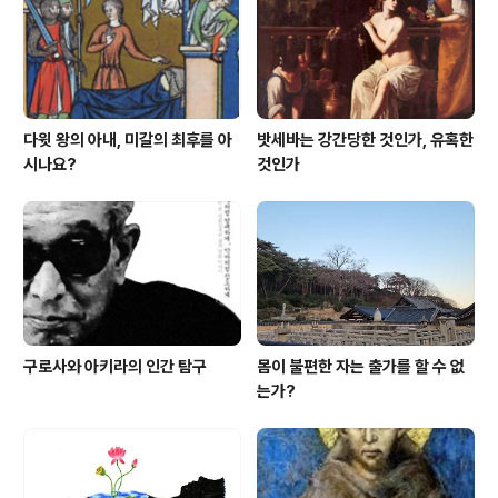
기에 상하지 않도록 했다. 주춧돌을 놓을 때 당연히 돌의 표
면이 반반한 모양이어야 쓸모가 있을 것 같지만 꼭 그런 것
은 아니었다. 울퉁불퉁한 자연석..
다윗 왕의 아내, 미갈의 최후를 아
밧세바는 강간당한 것인가, 유혹한
시나요?
것인가
구로사와 아키라의 인간 탐구
몸이 불편한 자는 출가를 할 수 없
는가?