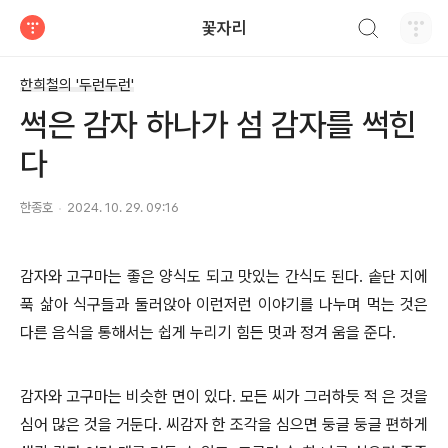
검색하기
꽃자리
티스토리
한희철의 '두런두런'
썩은 감자 하나가 섬 감자를 썩힌
다
한종호
2024. 10. 29. 09:16
감자와 고구마는 좋은 양식도 되고 맛있는 간식도 된다. 솥단 지에
푹 삶아 식구들과 둘러앉아 이런저런 이야기를 나누며 먹는 것은
다른 음식을 통해서는 쉽게 누리기 힘든 멋과 정겨 움을 준다.
감자와 고구마는 비슷한 면이 있다. 모든 씨가 그러하듯 적 은 것을
심어 많은 것을 거둔다. 씨감자 한 조각을 심으면 둥글 둥글 편하게