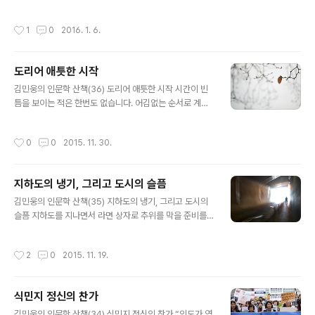
위대 확대를 위한 사전정지작업을 위한 것에 가장 중요한
갑자기 들이닥친 삼십대 중반의 사나이의 마구 헝클어진
핵심이 있습니다. 한국정부는 여기에 조력한 것입니다. 1.
인생과 기묘하게 얽혀 하루를 지내다가 그 사나이의 역시
작성시간
1
0
2016. 1. 6.
시한이 없는 반인륜적 범죄(crimes against humanity)
돌연한 죽음과 함께 서로 헤어지게 되는 내용으로 되어 있
에 “불가역적”이라는 말로 면죄부를 준 사건입니다. 반인
습니다. 그 사나이의 아내는 그날 죽었으..
륜적 범죄 규탄과 응징에는 시한이 없다는 국제법적 원칙
도리어 애틋한 시작
을 스스로 저버렸습니다. 2. 일본의 과거 식민지 통치의 피
글 내용
해에 대한 법적 정리를 졸속으로 처리한 1965년 한일협정
김민웅의 인문학 산책(36) 도리어 애틋한 시작 시간이 빈
의 연장선에 있는 사건입니다. 일본은 이로써 한일협정에
틈을 보이는 적은 한번도 없습니다. 어김없는 순서로 계절
규정된 법적 책임 해결문제를 재확인하고 그 토대 위에서
은 우리에게 육박해 들어오고, 우리는 때때로 그것을 마치
이 문제에 접근했다는 논리를 가지고 있습니다. 박근혜의
기습이나 당한 것처럼 여기기조차 합니다. “어느 새”라는
작성시간
0
0
2015. 11. 30.
아버지 박정희의 역사..
말은 우리의 무방비한 자세를 폭로하는 것이지 시간의 냉
혹함을 일깨우는 말은 아닙니다. 활을 한번도 쏘아본 경험
이 없는 사람들마저도 한해의 마지막 달력을 응시하는 순
지하도의 냉기, 그리고 도시의 슬픔
간, “세월이 쏜 살 같다”는 표현이 전혀 낯설거나 또는 자주
글 내용
들었다고 해서 구태의연하지 않음을 느끼게 됩니다. 나이
김민웅의 인문학 산책(35) 지하도의 냉기, 그리고 도시의
만큼 그 속도는 비례한다고 하는 이야기는 그리 헛되지 않
슬픔 지하도를 지나면서 라면 상자로 추위를 막을 준비를
습니다. 남은 시간에 대한 자세의 차이가 가져오는 속도감
하는 이들의 모습이 눈시울에 아프게 담겨왔습니다. 한 사
의 격차입니다. 그러나 꼭 그렇게만 볼 수는 또 없을 지도
람이 누워 지낼만한 자리가 머릿속의 허름한 설계도에 따
작성시간
2
0
2015. 11. 19.
모릅니다. 나이보다는 지금 서 있는 ..
라 만들어지고 있는 것입니다. 지상의 세계에서 종종걸음
으로 집을 향해 가는 이들과는 전혀 다른 시간과 공간으로
무력하게 잠겨드는 삶이 엄연히 존재하고 있음을 새삼 일
식민지 정신의 찬가
깨우는 장면이었습니다. 사실 이제는 너무나 익숙해진 도
글 내용
시의 풍경의 일부이기도 하지만, 이는 그 익숙함이 결코 편
김민웅의 인문학 산책(34) 식민지 정신의 찬가 “인도가 영