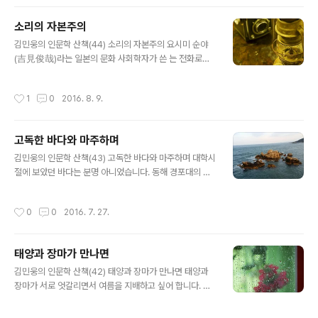
럼 남게 됩니다. 그의 특이하게 애조 띤 목소리와 아무런 꾸
밈없이 말하듯 다가오는 가사, 그리고 소박한 풍경화 같은
소리의 자본주의
곡들은 한 시대의 눈물과 사랑을 일깨운 것입니다. “김광
글 내용
석” 우리 노래의 역사 속에서 너무도 일찍 아쉽게 사라진
김민웅의 인문학 산책(44) 소리의 자본주의 요시미 순야
하나의 별 같은 존재. 그의 21주기가 바로 오늘입니다. 영
(吉見俊哉)라는 일본의 문화 사회학자가 쓴 는 전화로부
화 에서 배우 송강호가 북한 인민군 장교로 나와, 남한 군과
터 시작해서 라디오나 축음기에 이르는 사회사를 그려내고
어울려 이 노래를 듣다가 “광석이 갸는 와 길케 일찍 갔
있습니다. 제목이 라고 붙은 것을 봐도, 저자의 인식이 어디
작성시간
1
0
2016. 8. 9.
네?”하고 난데없이 슬..
에서 출발하고 있는지를 알 수가 있습니다. 자본주의 발달
과정에서 소리가 돈벌이가 되어가는 현실을 보여준 셈이었
습니다. 전화나 라디오, 그리고 축음기는 다만 소리를 전달
고독한 바다와 마주하며
하는 것으로 끝나지 않고 그것이 하나의 사업이 되고 또 정
글 내용
치적 의미를 가지게 되면서 통신과 대중문화를 누가 지배
김민웅의 인문학 산책(43) 고독한 바다와 마주하며 대학시
할 수 있을 것인가의 문제로 이어지게 마련이었습니다. 흥
절에 보았던 바다는 분명 아니었습니다. 동해 경포대의 백
미로운 것은 전화가 애초에 라디오 중계의 전신의 단계를
사장은 너무나 많이 망가져 있었습니다. 눈부시도록 아름
거치기도 했다는 사실입니다. 말하자면 전화는 통신수단으
답고 길고 넓게 펼쳐져 있던 모래 길은 뚝 끊어진 채, 과장
작성시간
0
0
2016. 7. 27.
로서 확대되어가기 전에 이미 오락적 요소로 그..
하자면 손 뼘 만 한 백사장만 남기고 그대로 바다와 만나고
있었습니다. 여유와 품위를 잃어버린 해변은 우울해 보였
습니다. 싸구려 유흥가로 변해버린 바다는 생존의 치열한
태양과 장마가 만나면
경쟁 끝에 기진맥진해버린 민초들의 절망을 닮아 있다는
글 내용
느낌이었습니다. 누군들 그렇게 바다에 초라한 진을 치고
김민웅의 인문학 산책(42) 태양과 장마가 만나면 태양과
호객의 자리를 펴고 싶었겠냐는 항변이 들려오는 듯도 했
장마가 서로 엇갈리면서 여름을 지배하고 싶어 합니다. 그
습니다. 모두가 아귀다툼 끝에 뜯어먹은 바다가 뼈만 앙상
것은 우리에게 숨이 막히도록 더운 공기와, 축축하게 습기
하게 남은 모습입니다. 소나무가 울창하게 자라고 있던 작
가 찬 날씨를 함께 감당해야 하는 것을 뜻합니다. 어느 것도