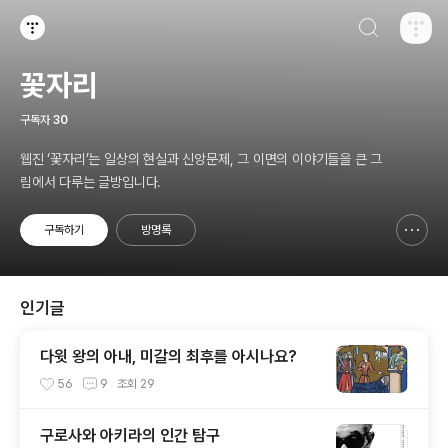
검색하기
티스토리
꽃자리
구독자
30
웹진 ‘꽃자리’는 일상의 현실과 신앙문제, 그 이면의 이야기들을 큰 그
림에서 다루는 글방입니다.
구독하기
방명록
신고하기 레이어
열기
인기글
다윗 왕의 아내, 미갈의 최후를 아시나요?
56
9
조회
29
구로사와 아키라의 인간 탐구