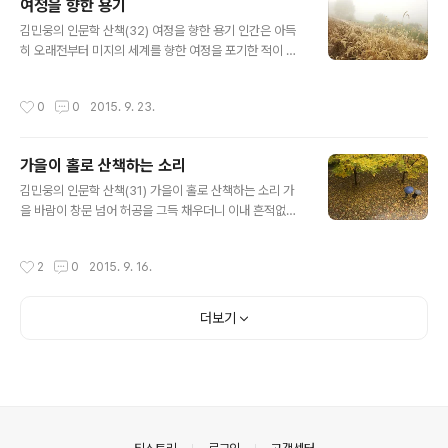
여정을 향한 용기
고, 반 나폴레옹 파의 권력은 충분한 민심의 지지를 받고 있
글 내용
지 않았습니다. 국제정세도 나폴레옹의 귀환이 유럽에 새
김민웅의 인문학 산책(32) 여정을 향한 용기 인간은 아득
로운 폭풍을 몰고 올 것을 예감하고, 여전히 긴장하고 있었
히 오래전부터 미지의 세계를 향한 여정을 포기한 적이 없
습니다. 에드몽 단테스. 범선의 진두지휘를 맡고 있던 청년
습니다. 자신이 살고 있는 곳에서 평생을 아무런 불만 없이
의 이름이었습니다. 그는 마르세이유에 도착하자마자 병들
머물러 있는 경우도 있지만, 산을 넘고 강을 건너 지금껏 알
작성시간
0
0
2015. 9. 23.
고 늙은 아버지를 만나러 달려갔..
지 못했던 이들과 만나고 새로운 풍경을 바라보고자 하는
열망은 누구도 제지할 수 없는 인생사의 동력이기도 합니
다. 때로 그 여정의 과정에 예상할 수 없는 위험이 움츠리고
가을이 홀로 산책하는 소리
있다 해도, 그건 이미 떠나기로 작정한 이들의 발길을 막아
글 내용
낼 수 있는 장애물은 되지 못합니다. 호메로스의 《오디세
김민웅의 인문학 산책(31) 가을이 홀로 산책하는 소리 가
이》는 물론이고, 손오공이 나오는 《서유기(西遊記)》도 모
을 바람이 창문 넘어 허공을 그득 채우더니 이내 흔적없이
두 일상의 궤도에서 탈출한 존재들의 모험에 찬 열망의 기
방을 비웠습니다. 그러나 바람의 존재가 아예 사라진 것은
록이라고 할만합니다. 종교가 인간사를 지배한 시절에는,
아닙니다. 그 뜨겁던 여름의 기억은 이렇게 소멸되어갑니
작성시간
2
0
2015. 9. 16.
라는 이름으로 인간은 익숙했던 ..
다. 그러나 그렇게 무력하게 추방당하고 만 것 같은 여름은
또다른 여름을 준비하기 위해 떠난 것입니다. 어떤 계절에
도 승리와 패배는 없습니다. 각기 자신의 할일을 열심히 하
더보기
면서 머물러 있다가 홀연 종적을 감출 뿐이지요. 그래서 계
절마다 우리는 그리움을 간직합니다. 그런 애틋함이 켜켜
이 쌓여가면서 세월은 이야기가 되어가는 것입니다. 그저
흘러가는 시간이 아니라 인생의 풍경을 그려나가는 것이지
요. 나이가 들어가면 몸은 쇠해지기 마련이고 몸이 쇠하면
영혼조차 흔들립니다. 그러나 초월에 대..
의안내