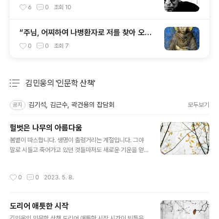
6
0
조회
10
“주님, 어찌하여 나병환자로 저를 찾아 오셨
습니까?”
0
0
조회
7
김민웅의 '인문학 산책'
분류 전체보기
주요 글 목록
김기석, 김근수, 곽건용의 잡담회
모두보기
공지
헐벗은 나무의 아름다움
글 내용
봄볕이 따스합니다. 생명이 출렁거리는 계절입니다. 그야
말로 시들고 죽어가고 있던 것들마저도 새로운 기운을 얻
어 기뻐하는 시간입니다. 대학 교정에는 청춘의 활기가 그
득합니다. 캠퍼스 이곳저곳 숲 속에는 희망을 나누는 젊은
작성시간
0
0
2023. 5. 8.
이들의 모습이 아름답기만 합니다. 세상이 어찌 돌아가든
그곳에는 내일의 힘이 자라나고 있어 감사할 따름입니다.
《황금가지》를 쓴 신화연구가 조지 프레이저는 겨울과 봄의
도리어 애틋한 시작
투쟁을 말하고 있습니다. 풍요를 비는 곡물제를 지내면서,
글 내용
겨울의 차가운 바람을 이겨내는 봄의 소생을 기원하는 고
김민웅의 인문학 산책 도리어 애틋한 시작 시간이 빈틈을