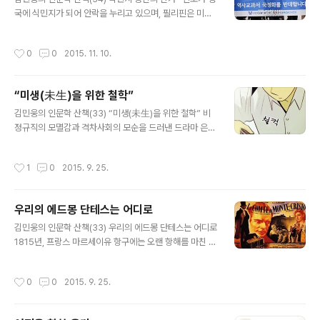
안함으로 다가오지 않는 경우라고 할 수 있을 것입니다. 그
국에 식민지가 되어 안락을 누리고 있으며, 필리핀은 미국
런 가운데서도 집 없는 이들의 거리 노숙은 어찌 보면 우리
에게 통치를 받고 베트남은 프랑스의 식민지가 되어서 다
에게 하나의 깨우침을 던져주고 있는 지도 모르겠습니다.
들 안전한 생활을 하고 평화롭게 지내고 있다.” 이 말은 대
작성시간
0
0
2015. 11. 10.
사람이 결국 자기 한 몸 누일 공간으로 돌아..
한민국 초대 대통령이었던 이승만이 미국에서 운영하던 에
서 언급한 내용입니다. 일본의 식민지보다는 서양제국의
식민지, 특히 미국의 식민지가 되는 편이 낫다는 시사를 하
“미생(未生)을 위한 철학”
고 있는 셈이었습니다. 그의 프린스턴 대학 학위 논문 제목
글 내용
은 이었습니다. 1910년에 발표된 이 논문의 논지는 제국주
김민웅의 인문학 산책(33) “미생(未生)을 위한 철학” 비
의 열강의 포위망에 갇혀 있던 조선의 영세중립이나 국제
정규직의 모멸감과 격차사회의 모순을 드러낸 드라마 은
정치적 균형을 위한 주체적인 선택보다는, 미국이 주도하
끝났지만, 현실의 미생은 여전히 미생인 채로 남아 있다. 그
는 중립화였습니다. 이때 중립화는 미국이 조선에 대한 다
러나 그 정도일까? 이 드라마를 패러디한 방송 프로의 이름
작성시간
1
0
2015. 9. 25.
른 나라의 개입과 간섭을 저지하는 것을 전..
은 이었다. 아예 육안(肉眼)으로는 보이지도 않는 존재다.
어떤 경우에는 내가 이 세상 앞에서 그저 한 사람에 불과하
지만 어떤 경우에는 내가 어느 한 사람에게 세상 전부가 될
우리의 에드몽 단테스는 어디로
때가 있다. 어떤 경우에도 우리는 한 사람이고 한 세상이다.
글 내용
시인 이문재의 라는 시의 전문이다. 어쩌면 이리도 고마운
김민웅의 인문학 산책(33) 우리의 에드몽 단테스는 어디로
시가 있는가. 이 세상 앞에서 그저 한 사람에 불과한 “나”라
1815년, 프랑스 마르세이유 항구에는 오랜 항해를 마친 범
는 존재가, 어느 한 사람에게는 세상 전부가 될 때가 있다는
선이 들어섰습니다. 이제 겨우 스무 살이 되었을까 말까한
깨달음은 누가 뭐래도 뜨거운 사랑이다. 그 “나”는 우리 모
한 청년이 입항의 과정을 진두지휘하고 있었고, 사람들은
작성시간
0
0
2015. 9. 25.
두다. 이..
물건과 사연을 싣고 온 배를 보기 위해 항구에 모여들었습
니다. 당시 정세는 아직 불투명했습니다. 엘베 섬에 귀양 간
나폴레옹의 파리 복귀 작전이 비밀스럽게 새어나오고 있었