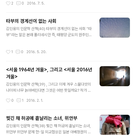
작성시간
2
0
2016. 7. 5.
은 섬들은 이미 점령당한지 오래이며, 맑고 투..
그리 반갑지 않습니다. 그러나 참으로 묘한 것은 이 두개의
세력이 서로 반목하는 것 같지만 실상은 아니라는 것입니
다. 이글거리는 태양만이 존재한다면, 나무와 풀과 강은 질
타부의 경계선이 없는 사회
식하고 말 것입니다. 흙은 먼지가 되고 사막은 점점 몸이 불
글 내용
어나, 화산이 폭발한 뒤에 쏟아져 나온 마그마처럼 숲과 도
김민웅의 인문학 산책(40) 타부의 경계선이 없는 사회 “타
시를 기습해 들어올지 모릅니다. 바다조차 더 이상 해초와
부”라는 말은 본래 폴리네시안 즉, 태평양 군도의 원주민들
물고기들의 안전한 서식처가 되지 못할 겁니다. 이렇게 되
이 사용했던 말입니다. 그 뜻은 “금기”, 또는 “접촉하면 안
면 “태양의 신”은 저주를 내리는 존재가 되고 이를 떠받들
되는 대상”이라는 뜻으로 쓰이고 있습니다. 그런데 그 애초
작성시간
1
0
2016. 5. 20.
던 사제들은 모두 깊이 절망..
의 의미에는, “신성한 존재”, “신적 두려움”등의 내용이 담
겨 있습니다. 말하자면, “타부”란, 그 어떤 초월적 존재에
대한 경외감이 사회적 금기로까지 확대된 문화인류학적 단
<서울 1964년 겨울>, 그리고 <서울 2016년
어라고 할 수 있습니다. 따라서 “타부”는 그 사회의 정신적
겨울>
중심에 무언가 성스러운 영역이 있음을 전제로 하고 있음
글 내용
을 알 수 있습니다. 원시상태에서부터 문명의 상태로 진화
김민웅의 인문학 산책(39) , 그리고 이제 겨우 스물다섯의
해나가는 과정의 현상입니다. 그것이 그 사회의 질서를 나
나이에 너무 늙어버린다면 그것은 어떤 뜻일까요? 작가 김
름대로 유지하고 그 구성원들에게 자신을 보다 깊이 성찰
승옥의 단편 소설 은 그렇게 너무 빠르게 늙어가는 것이 아
작성시간
0
1
2016. 2. 1.
할 수 있도록 도와주는..
닌가 두려워하면서, 우울하고 희망 없이 살아가던 세대의
자전적 독백을 담고 있습니다. 한강을 건너는 군화소리가
들리면서 혁명은 안개처럼 흔적 없이 사라지고, 가난은 결
찢긴 채 허공에 흩날리는 소녀, 위안부
코 포기하지 않는 추격자처럼 바짝 뒤쫓아 오던 시절이었
글 내용
김민웅의 인문학 산책(38) 찢긴 채 허공에 흩날리는 소녀,
습니다. 소설은, 이십대 중반의 청년 둘이 선술집에서 우연
위안부 위안부 문제 한-일 외교협상은 일본 아베정권의 자
히 만나 얼핏 그야말로 시시겁쩍한 이야기를 나누던 중에,