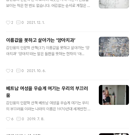
대사회의 모습을 그는 계절의 권력교체로 이해하고 있습니
보이는 적은 한 번도 없습니다. 어김없는 순서로 계절은 우
다. 현상적으로 보면, 겨울은 자신의 주도권을 봄에게 넘겨
리에게 육박해 들어오고, 우리는 때때로 그것을 마치 기습
주고 쓸쓸히 퇴장하는 듯 합니다. 패장의 모습입니다. 하지
이나 당한 것처럼 여기기조차 합니다. “어느 새”라는 말은
작성시간
2
0
2021. 12. 1.
만, 어느 시인이 말했듯이 겨울은 봄을 잉태합니..
우리의 무방비한 자세를 폭로하는 것이지 시간의 냉혹함을
일깨우는 말은 아닙니다. 활을 한 번도 쏘아본 경험이 없는
사람들마저도 한해의 마지막 달력을 응시하는 순간, “세월
이름값을 못하고 살아가는 ‘양아치과’
이 쏜 살 같다”는 표현이 전혀 낯설거나 또는 자주 들었다
글 내용
고 해서 구태의연하지 않음을 느끼게 됩니다. 나이만큼 그
김민웅의 인문학 산책(37) 이름값을 못하고 살아가는 ‘양
속도는 비례한다고 하는 이야기는 그리 헛되지 않습니다.
아치과’ ‘양아치’라는 말은 들판을 뜻하는 한자의 ‘야
남은 시간에 대한 자세의 차이가 가져오는 속도감의 격차
(野)’와 사람을 뜻하는 ‘치’가 합쳐진 말이라고 합니다. 중
입니다. 그러나 꼭 그렇게만 볼 수는 또 없을 지도 모릅니
간에 ‘아’가 들어가는 것은 두 단어를 부드럽게 이어주는 어
작성시간
2
0
2021. 10. 6.
다. 나이보다는 지금 서 있는 자리..
투입니다. ‘야’가 ‘양’으로 변하는 것은 ‘송아지’, ‘망아지’의
생성과정과 유사합니다. 아무튼 ‘양아치’는 들판을 마구 돌
아다니며 천방지축(天方地軸)으로 살아가는 이를 일컫는
베트남 여성을 우습게 여기는 우리의 부끄러
말이었다고 하겠습니다. 어찌 보면 이 양아치라는 말은 농
움
경사회가 확립되어가면서 유목생활을 했던 시대를 청산하
글 내용
는 과정에서 나온 말이 아닌가 싶기도 합니다. 농경생활이
김민웅의 인문학 산책 베트남 여성을 우습게 여기는 우리
주도권을 잡아가면서 유목민적 생활양식은 점차 비하의 대
의 부끄러움 이라는 나라의 이름은 1970년대 세계반전 운
상이 되어갔던 셈이 아닌가 하는 것입니다. 한 자리에 뿌리
동의 푯대였다. 프랑스의 식민지배에 맞서 오랜 항불 투쟁
작성시간
6
0
2019. 7. 8.
박고 살아가는 시대에, ‘양..
을 해왔던 호지명은 이미 당시 제3세계에서 존경받는 지도
자의 한 사람이었다. 프랑스에도 굴하지 않았고, 잠시 이 나
라를 점령했던 일본에도 항복하지 않았던 호지명과 그의