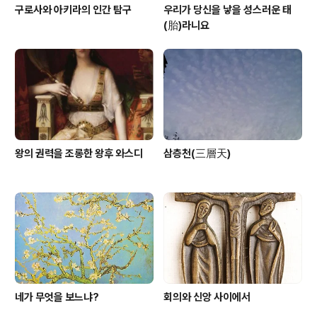
구로사와 아키라의 인간 탐구
우리가 당신을 낳을 성스러운 태
(胎)라니요
왕의 권력을 조롱한 왕후 와스디
삼층천(三層天)
네가 무엇을 보느냐?
회의와 신앙 사이에서