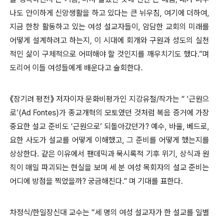
나도 안이하게 신앙생활을 하고 있다는 큰 뉘우침
,
여기에 더하여
,
지금 한창 활동하고 있는 여성 설교자들이
,
암담한 교회의 미래를
어떻게 설계하려고 하는지
,
이 시대에 회개와 구원과 성도의 실천
적인 삶이 구체적으로 어떠해야 할 것인지를 깨우치기도 했다
.”
며
도리어 이들 여성들에게 배운다고 술회한다
.
《
장기려 평전
》
저자이자 문화비평가인 지강유철
/
작가는
“ ‘
근원으
로
’(Ad Fontes)
가 종교개혁의 모토였던 것처럼 복음 증거에 가장
중요한 설교 준비도
‘
근원으로
’
되돌아갔던가
?
예수
,
바울
,
베드로
,
요한 사도가 설교를 어떻게 이해했고
,
그 준비를 어떻게 했는지를
상상한다
.
같은 이유에서 팬데믹과 묵시록적 기후 위기
,
상식과 원
칙이 매일 파괴되는 현실을 보며 세 분 여성 목회자의 설교 준비는
어디에 방점을 찍었을까
?
궁금해진다
.”
며 기대를 표한다
.
차정식
/
한일장신대 교수는
“
세 명의 여성 설교자가 한 설교를 일별