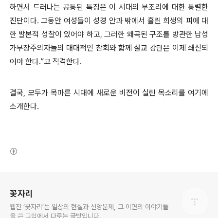
하면서 드러나는 공통된 특징은 이 시대의 부조리에 대한 통렬한
진단이다
.
그동안 여성들이 성경 안과 밖에서 흘린 희생의 피에 대
한 발본적 성찰이 있어야 하고
,
그러한 왜곡된 구조를 방관한 남성
가부장주의자들의 대대적인 참회와 함께 설교 강단은 이제 쇄신되
어야 한다
.”
고 직격한다
.
결국
,
모두가 목마른 시대에 새로운 비전이 실린 목소리를 여기에
소개한다
.
(새창열림)
로그 정보
꽃자리
웹진 ‘꽃자리’는 일상의 현실과 신앙문제, 그 이면의 이야기들
을 큰 그림에서 다루는 글방입니다.