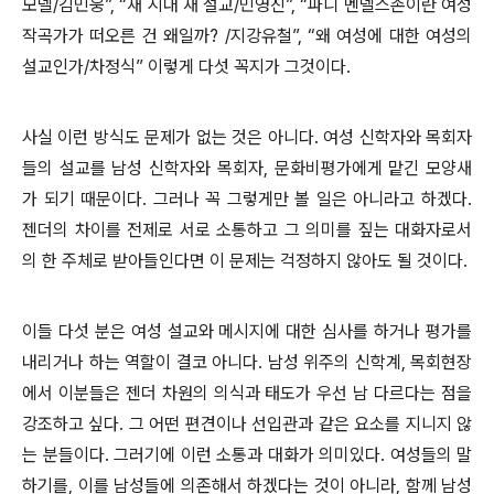
모델
/
김민웅
”, “
새 시대 새 설교
/
민영진
”, “
파니 멘델스존이란 여성
작곡가가 떠오른 건 왜일까
? /
지강유철
”, “
왜 여성에 대한 여성의
설교인가
/
차정식
”
이렇게 다섯 꼭지가 그것이다
.
사실 이런 방식도 문제가 없는 것은 아니다
.
여성 신학자와 목회자
들의 설교를 남성 신학자와 목회자
,
문화비평가에게 맡긴 모양새
가 되기 때문이다
.
그러나 꼭 그렇게만 볼 일은 아니라고 하겠다
.
젠더의 차이를 전제로 서로 소통하고 그 의미를 짚는 대화자로서
의 한 주체로 받아들인다면 이 문제는 걱정하지 않아도 될 것이다
.
이들 다섯 분은 여성 설교와 메시지에 대한 심사를 하거나 평가를
내리거나 하는 역할이 결코 아니다
.
남성 위주의 신학계
,
목회현장
에서 이분들은 젠더 차원의 의식과 태도가 우선 남 다르다는 점을
강조하고 싶다
.
그 어떤 편견이나 선입관과 같은 요소를 지니지 않
는 분들이다
.
그러기에 이런 소통과 대화가 의미있다
.
여성들의 말
하기를
,
이를 남성들에 의존해서 하겠다는 것이 아니라
,
함께 남성