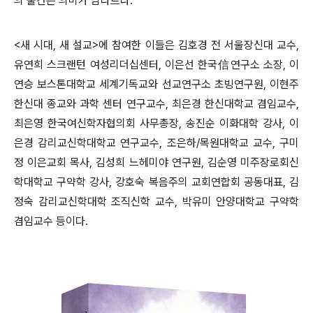
의 출간은 의미가 남다르다
.
<
새 시대
,
새 설교
>
에 참여한 이들은 김호경 전 서울장신대 교수
,
유연희 스크랜턴 여성리더십센터
,
이은선 한국
信
연구소 소장
,
이
연승 보스톤대학교 세계기독교와 선교연구소 초빙연구원
,
이현주
한신대 종교와 과학 센터 연구교수
,
최은경 한신대학교 겸임교수
,
최은영 한국여신학자협의회 사무총장
,
송진순 이화대학 강사
,
이
은경 감리교신학대학교 연구교수
,
조은하
/
목원대학교 교수
,
구미
정 이은교회 목사
,
김성희 느헤미야 연구원
,
김순영 미주장로회신
학대학교 구약학 강사
,
강호숙 복음주의 교회연합회 공동대표
,
김
정숙 감리교신학대학 조직신학 교수
,
박유미 안양대학교 구약학
겸임교수 등이다
.