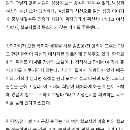
람과 그렇지 않은 사람이 성경을 보는 방식이 같을 수 없다
.
남성과
여성의 시선 또한 그러하다
.
여성들의 시선으로 읽는 성경 이야기
가 풍부해질수록 믿음의 지평이 확장되리라 확신한다
.”
라고 여성
신학자
,
설교자들의 목소리가 갖는 가치를 주목했다
.
신학자이자 오랜 목회자 생활을 해온 김민웅
/
전 경희대 교수는
“
설
교 한편 한편이 자신의 메시지를 명료하게 전해주고 있다
.
한국교
회의 위기를 이겨낼 강단의 모델이다
.
정직하고 담대하며 깊게 들
어가기를 머뭇거리지 않는다
.
기성의 틀에서 해방되어 있기 때문
이다
.
기회가 된다면 직접들 만나 모여서 설교 비평과 토론
,
그리고
현실을 논하고 싶다
.
이 시대의 희망이 태어나게 하는 이들이 도처
에 있음이 참으로 귀하고 고맙다
.”
라고 기성질서를 파격하는 목소
리를 듣게 된다고 말한다
.
민영진
/
전 대한성서공회 총무는
“
세 여성 설교자의 아홉 편의 설교
를 정독하면서 큰 기쁨
,
미처 몰랐던 것에 관한 큰 배움
,
내가 너무