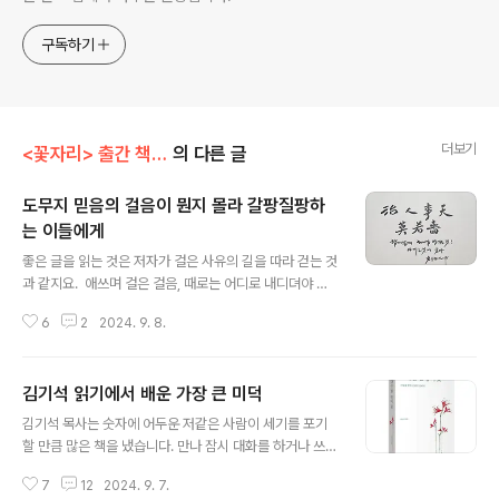
구독하기
더보기
<꽃자리> 출간 책 서평
의 다른 글
도무지 믿음의 걸음이 뭔지 몰라 갈팡질팡하
는 이들에게
글 내용
좋은 글을 읽는 것은 저자가 걸은 사유의 길을 따라 걷는 것
과 같지요. 애쓰며 걸은 걸음, 때로는 어디로 내디뎌야 할
지 몰라 머뭇거린 장소들, 어떤 경우에는 비틀거리며 걷느
6
2
2024. 9. 8.
라 깊이 패인 자국들로 다양하지만 뒤따라 걷는 이는 그
저 여유로울 수밖에 없지요. 그이의 수고 덕분입니다. 오
랜 사유의 흔적들에는 알맞이 이정표들이 있고 넉넉히 쉬
김기석 읽기에서 배운 가장 큰 미덕
며 목축일 수 있는 샘이 적당한 간격으로 표시되어 있습니
글 내용
다. 길 잃을 염려는 없고 세워진 이정표들을 들여다보면 걸
김기석 목사는 숫자에 어두운 저같은 사람이 세기를 포기
음에 담겨진 다짐과 시간의 무게를 뭉근하게 느낄 수도 있
할 만큼 많은 책을 냈습니다. 만나 잠시 대화를 하거나 쓰
습니다. 멈추지 않을 듯 했던 여름이 슬며시 물러나며 가을
신 책을 읽은 덕에 어떤 강박 관념에서 벗어날 수 있었습니
이 시작되는 때에 마치 저자와 산책하듯 《그대는 한송이
7
12
2024. 9. 7.
다. 김기석의 신간이 나오면 얼른 읽어야 한다는 조바심에