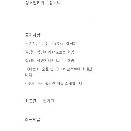
성서일과와 묵상노트
공지사항
김기석, 김근수, 곽건용의 잡담회
절망의 심연에서 떠오르는 희망
절망의 심연에서 떠오르는 희망
《나는 내 숨을 쉰다》 북 콘서트에 초대합
니다
<꽃자리>가 출간한 책을 소개합니다
최근글
인기글
최근댓글