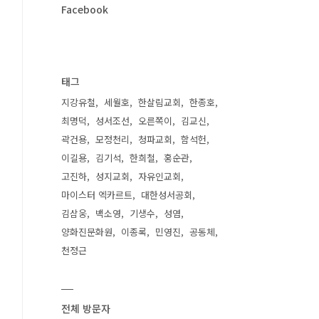
Facebook
태그
지강유철
세월호
한살림교회
한종호
최명덕
성서조선
오른쪽이
김교신
곽건용
모정천리
청파교회
함석헌
이길용
김기석
한희철
홍순관
고진하
성지교회
자유인교회
마이스터 엑카르트
대한성서공회
김삼웅
백소영
기생수
성염
양화진문화원
이종록
민영진
공동체
천정근
전체 방문자