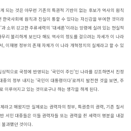
게 되는 것은 아무런 기존의 특권적 기반이 없는 후보가 역사의 원칙
 한국사회에 원칙과 진실이 통할 수 있다는 자신감을 부여한 것이라
압
’
과 소위 강고한 주류세력의
‘
대세론
’
이라는 망령에 실려 있는 현실적
아무리 불리하게 보인다 해도 역사의 정도를 걸으려는 자세가 이 나라
서
,
이재명 정부의 존재 자체가 이 나라 개혁정치의 실체라고 할 수 있
 일상적으로 국정에 반영되는
‘
국민이 주인
’
인 나라를 강조하면서 진정
 대중의 정부 내지는
‘
국민이 대통령이다
’
로까지 발전한 것을 보면
,
주
대로 이루어지고 있는 것이로구나 하는 생각을 하게 된다
.
주체라고 해왔지만 실제로는 권력자의 정부
,
특권층의 권력
,
기존 질서
일반 서민 대중들은 이들 권력자들 또는 권력을 쥔 세력이 명분을 내걸
에 불과했던 것이다
.