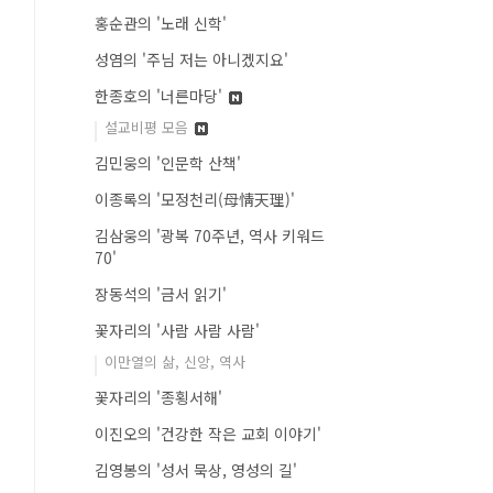
홍순관의 '노래 신학'
성염의 '주님 저는 아니겠지요'
한종호의 '너른마당'
설교비평 모음
김민웅의 '인문학 산책'
이종록의 '모정천리(母情天理)'
김삼웅의 '광복 70주년, 역사 키워드
70'
장동석의 '금서 읽기'
꽃자리의 '사람 사람 사람'
이만열의 삶, 신앙, 역사
꽃자리의 '종횡서해'
이진오의 '건강한 작은 교회 이야기'
김영봉의 '성서 묵상, 영성의 길'