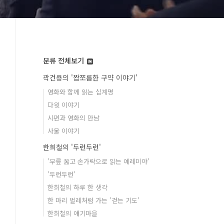
분류 전체보기
곽건용의 '짭쪼름한 구약 이야기'
영화와 함께 읽는 십계명
다윗 이야기
시편과 영화의 만남
사울 이야기
한희철의 '두런두런'
'무릎 꿇고 손가락으로 읽는 예레미야'
'두런두런'
한희철의 하루 한 생각
한 마리 벌레처럼 가는 '걷는 기도'
한희철의 얘기마을