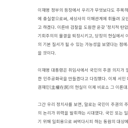
이재명 정부의 등장에서 우리가 무엇보다도 주목하
에 충실함으로써
,
세상사의 이해관계에 휘둘려 오던
고 하겠다
.
이른바 검찰을 도원한 온갖
‘
정치적 탄
기회주의의 물결을 퇴장시키고
,
당장의 현실에서 
의 기본 질서가 될 수 있는 가능성을 보였다는 점에
을 것이다
.
이재명 대통령은 취임사에서 국민의 주권 의지가
한 민주공화국을 만들겠다고 다짐했다
.
이제 서민
권재민
(
主權在民
)
의 현실이 이제 비로소 그 이론
그간 우리 정치사를 보면
,
말로는 국민이 주권의 
의 논리가 위력을 발휘하는 시대였다
.
국민 또는 
기 위해 일회용으로 써먹다시피 하는 동원의 대상