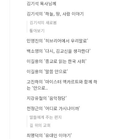
김기석 목사님께
김기석의 ‘하늘, 땅, 사람 이야기
김기석의 새로봄
톺아보기
민영진의 '히브리어에서 우리말로'
백소영의 '다시, 김교신을 생각한다'
이길용의 '종교로 읽는 한국 사회'
이길용의 '말씀 안으로'
고진하의 '마이스터 엑카르트와 함께 하
는 ‘안으로..
지강유철의 '음악정담'
천정근의 '어디로 가시나이까'
딸들에게 주는 편지
길 위의 교회
최명덕의 '유대인 이야기'