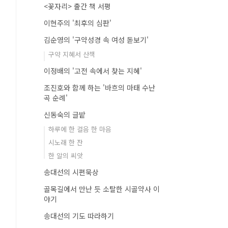
<꽃자리> 출간 책 서평
이현주의 '최후의 심판'
김순영의 '구약성경 속 여성 돋보기'
구약 지혜서 산책
이정배의 '고전 속에서 찾는 지혜'
조진호와 함께 하는 '바흐의 마태 수난
곡 순례'
신동숙의 글밭
하루에 한 걸음 한 마음
시노래 한 잔
한 알의 씨앗
송대선의 시편묵상
골목길에서 만난 듯 소탈한 시골약사 이
야기
송대선의 기도 따라하기