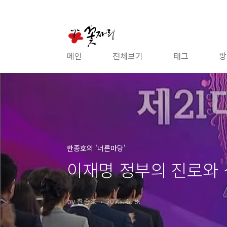
본문 바로가기
메인
전체보기
태그
방
한종호의 '너른마당'
이재명 정부의 진로와 
by 한종호
2025. 6. 8.