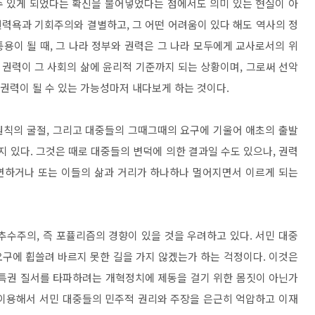
수 있게 되었다는 확신을 불어넣었다는 점에서도 의미 있는 현실이 아
권력욕과 기회주의와 결별하고
,
그 어떤 어려움이 있다 해도 역사의 정
통용이 될 때
,
그 나라 정부와 권력은 그 나라 모두에게 교사로서의 위
,
권력이 그 사회의 삶에 윤리적 기준까지 되는 상황이며
,
그로써 선악
 권력이 될 수 있는 가능성마저 내다보게 하는 것이다
.
원칙의 굴절
,
그리고 대중들의 그때그때의 요구에 기울어 애초의 출발
지 있다
.
그것은 때로 대중들의 변덕에 의한 결과일 수도 있으나
,
권력
면하거나 또는 이들의 삶과 거리가 하나하나 멀어지면서 이르게 되는
 추수주의
,
즉 포퓰리즘의 경향이 있을 것을 우려하고 있다
.
서민 대중
구에 휩쓸려 바르지 못한 길을 가지 않겠는가 하는 걱정이다
.
이것은
권 질서를 타파하려는 개혁정치에 제동을 걸기 위한 몸짓이 아닌가
이용해서 서민 대중들의 민주적 권리와 주장을 은근히 억압하고 이재